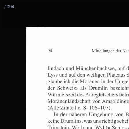
/ 094